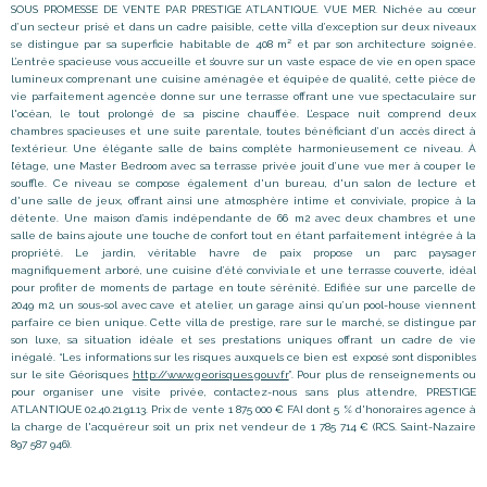
SOUS PROMESSE DE VENTE PAR PRESTIGE ATLANTIQUE. VUE MER. Nichée au cœur
d’un secteur prisé et dans un cadre paisible, cette villa d’exception sur deux niveaux
se distingue par sa superficie habitable de 408 m² et par son architecture soignée.
L’entrée spacieuse vous accueille et s’ouvre sur un vaste espace de vie en open space
lumineux comprenant une cuisine aménagée et équipée de qualité, cette pièce de
vie parfaitement agencée donne sur une terrasse offrant une vue spectaculaire sur
l'océan, le tout prolongé de sa piscine chauffée. L’espace nuit comprend deux
chambres spacieuses et une suite parentale, toutes bénéficiant d’un accès direct à
l’extérieur. Une élégante salle de bains complète harmonieusement ce niveau. À
l’étage, une Master Bedroom avec sa terrasse privée jouit d’une vue mer à couper le
souffle. Ce niveau se compose également d'un bureau, d'un salon de lecture et
d'une salle de jeux, offrant ainsi une atmosphère intime et conviviale, propice à la
détente. Une maison d’amis indépendante de 66 m2 avec deux chambres et une
salle de bains ajoute une touche de confort tout en étant parfaitement intégrée à la
propriété. Le jardin, véritable havre de paix propose un parc paysager
magnifiquement arboré, une cuisine d’été conviviale et une terrasse couverte, idéal
pour profiter de moments de partage en toute sérénité. Edifiée sur une parcelle de
2049 m2, un sous-sol avec cave et atelier, un garage ainsi qu’un pool-house viennent
parfaire ce bien unique. Cette villa de prestige, rare sur le marché, se distingue par
son luxe, sa situation idéale et ses prestations uniques offrant un cadre de vie
inégalé. “Les informations sur les risques auxquels ce bien est exposé sont disponibles
sur le site Géorisques
http://www.georisques.gouv.fr
”. Pour plus de renseignements ou
pour organiser une visite privée, contactez-nous sans plus attendre, PRESTIGE
ATLANTIQUE 02.40.21.91.13. Prix de vente 1 875 000 € FAI dont 5 % d'honoraires agence à
la charge de l'acquéreur soit un prix net vendeur de 1 785 714 € (RCS. Saint-Nazaire
897 587 946).