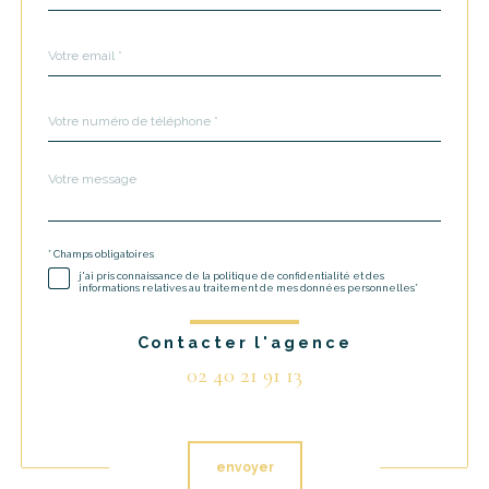
défaut
email
*
Téléphone
*
Message
Fieldset
*
par
défaut
* Champs obligatoires
Validation
j'ai pris connaissance de la politique de confidentialité et des
informations relatives au traitement de mes données personnelles*
Contacter l'agence
02 40 21 91 13
Validation
envoyer