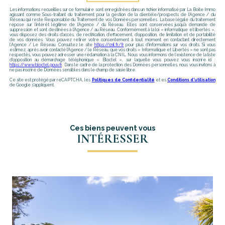
Les informations recueillies sur ce formulaire sont enregistrées dans un fichier informatisé par La Boite Immo
agissant comme Sous-traitant du traitement pour la gestion de la clientèle/prospects de l'Agence / du
Réseau qui reste Responsable du Traitement de vos Données personnelles. La base légale du traitement
repose sur l'intérêt légitime de l'Agence / du Réseau. Elles sont conservées jusqu'à demande de
suppression et sont destinées à l'Agence / au Réseau. Conformément à la loi « informatique et libertés »,
vous disposez des droits d’accès, de rectification, d’effacement, d’opposition, de limitation et de portabilité
de vos données. Vous pouvez retirer votre consentement à tout moment en contactant directement
l’Agence / Le Réseau. Consultez le site
https://cnil.fr/fr
pour plus d’informations sur vos droits. Si vous
estimez, après avoir contacté l'Agence / le Réseau, que vos droits « Informatique et Libertés » ne sont pas
respectés, vous pouvez adresser une réclamation à la CNIL. Nous vous informons de l’existence de la liste
d'opposition au démarchage téléphonique « Bloctel », sur laquelle vous pouvez vous inscrire ici :
https://www.bloctel.gouv.fr
. Dans le cadre de la protection des Données personnelles, nous vous invitons à
ne pas inscrire de Données sensibles dans le champ de saisie libre.
Ce site est protégé par reCAPTCHA, les
Politiques de Confidentialité
et es
Conditions d'utilisation
de Google s'appliquent.
Ces biens peuvent vous
INTÉRESSER