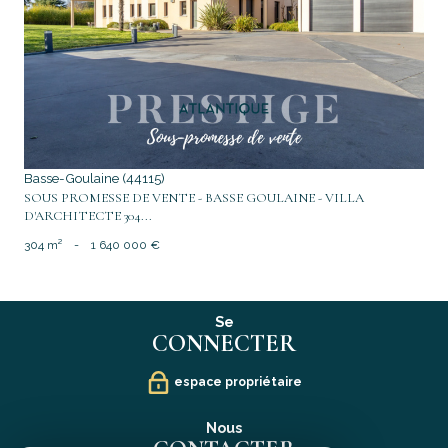
voir le bien
Basse-Goulaine (44115)
SOUS PROMESSE DE VENTE - BASSE GOULAINE - VILLA
D'ARCHITECTE 304...
304 m²
-
1 640 000 €
Se
CONNECTER
espace propriétaire
Nous