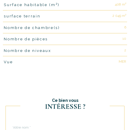
408 m²
Surface habitable (m²)
2 049 m²
surface terrain
6
Nombre de chambre(s)
10
Nombre de pièces
2
Nombre de niveaux
MER
Vue
Ce bien vous
INTÉRESSE ?
Nom
Fieldset
*
par