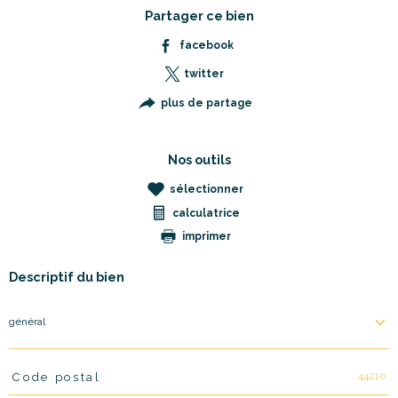
Partager ce bien
facebook
twitter
plus de partage
Nos outils
sélectionner
calculatrice
imprimer
Descriptif du bien
général
44210
Code postal
TRAD_PAMPERO_Caracteristique
Valeurs