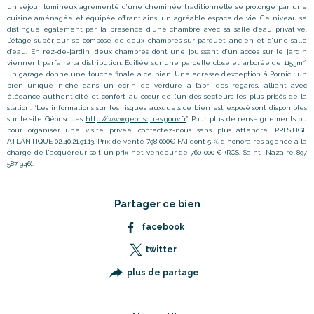
un séjour lumineux agrémenté d’une cheminée traditionnelle se prolonge par une
cuisine aménagée et équipée offrant ainsi un agréable espace de vie. Ce niveau se
distingue également par la présence d’une chambre avec sa salle d’eau privative.
L’étage supérieur se compose de deux chambres sur parquet ancien et d’une salle
d’eau. En rez-de-jardin, deux chambres dont une jouissant d’un accès sur le jardin
viennent parfaire la distribution. Édifiée sur une parcelle close et arborée de 1153m²,
un garage donne une touche finale à ce bien. Une adresse d’exception à Pornic : un
bien unique niché dans un écrin de verdure à l’abri des regards, alliant avec
élégance authenticité et confort au cœur de l’un des secteurs les plus prisés de la
station. “Les informations sur les risques auxquels ce bien est exposé sont disponibles
sur le site Géorisques
http://www.georisques.gouv.fr
”. Pour plus de renseignements ou
pour organiser une visite privée, contactez-nous sans plus attendre, PRESTIGE
ATLANTIQUE 02.40.21.91.13. Prix de vente 798 000€ FAI dont 5 % d'honoraires agence à la
charge de l'acquéreur soit un prix net vendeur de 760 000 € (RCS. Saint- Nazaire 897
587 946).
Partager ce bien
facebook
twitter
plus de partage