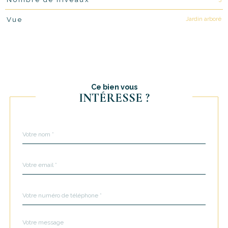
Jardin arboré
Vue
Ce bien vous
INTÉRESSE ?
Nom
Fieldset
*
par
défaut
email
*
Téléphone
*
Message
Fieldset
*