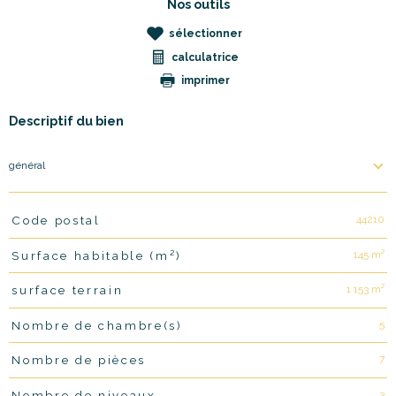
Nos outils
sélectionner
calculatrice
imprimer
Descriptif du bien
général
44210
Code postal
TRAD_PAMPERO_Caracteristique
Valeurs
145 m²
Surface habitable (m²)
1 153 m²
surface terrain
5
Nombre de chambre(s)
7
Nombre de pièces
3
Nombre de niveaux