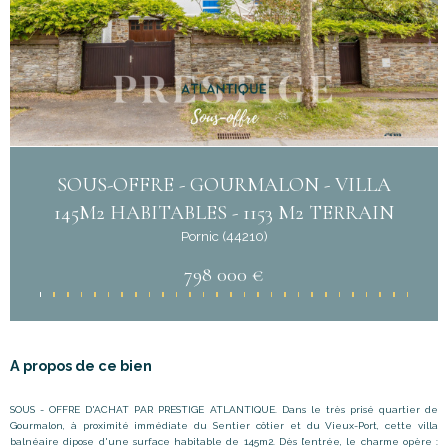
SOUS-OFFRE - GOURMALON - VILLA
145M2 HABITABLES - 1153 M2 TERRAIN
Pornic (44210)
798 000 €
A propos de ce bien
SOUS - OFFRE D'ACHAT PAR PRESTIGE
ATLANTIQUE. Dans le très prisé quartier de
Gourmalon, à proximité immédiate du Sentier côtier et du Vieux-Port, cette villa
balnéaire dipose d'une surface habitable de 145m2.
Dès l’entrée, le charme opère :