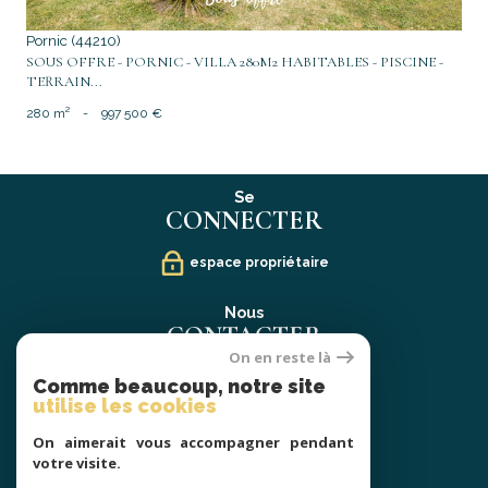
Pornic (44210)
SOUS OFFRE - PORNIC - VILLA 280M2 HABITABLES - PISCINE -
TERRAIN...
280 m²
-
997 500 €
Se
CONNECTER
espace propriétaire
Nous
CONTACTER
On en reste là
02 40 21 91 13
Comme beaucoup, notre site
contact@prestige-atlantique.fr
utilise les cookies
On aimerait vous accompagner pendant
Nous
votre visite.
SUIVRE