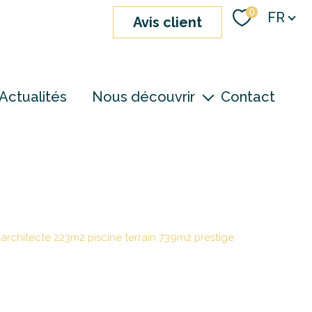
Langue
0
FR
avis client
Actualités
Nous découvrir
Contact
nos agences
notre équipe
devenir consultant
 architecte 223m2 piscine terrain 739m2 prestige