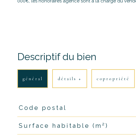
000€, les honoraires agence sont à la charge du vendeu
Descriptif du bien
général
détails +
copropriété
Code postal
TRAD_PAMPERO_Caracteristique
Valeurs
Surface habitable (m²)