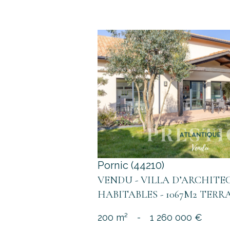
voir le bien
Pornic (44210)
VENDU - VILLA D’ARCHITEC
HABITABLES - 1067M2 TERR
200 m²
-
1 260 000 €