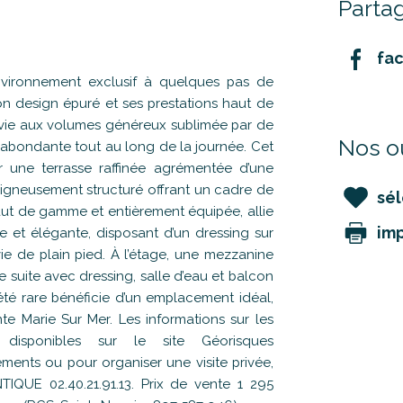
Partag
fa
ironnement exclusif à quelques pas de
son design épuré et ses prestations haut de
vie aux volumes généreux sublimée par de
Nos ou
e abondante tout au long de la journée. Cet
ur une terrasse raffinée agrémentée d’une
oigneusement structuré offrant un cadre de
sél
haut de gamme et entièrement équipée, allie
im
me et élégante, disposant d’un dressing sur
ie de plain pied. À l’étage, une mezzanine
suite avec dressing, salle d’eau et balcon
iété rare bénéficie d’un emplacement idéal,
e Marie Sur Mer. Les informations sur les
isponibles sur le site Géorisques
ements ou pour organiser une visite privée,
IQUE 02.40.21.91.13. Prix de vente 1 295