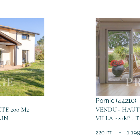
Pornic (44210)
TE 200 M2
VENDU - HAUT
AIN
VILLA 220M² - 
220 m²
-
1 19