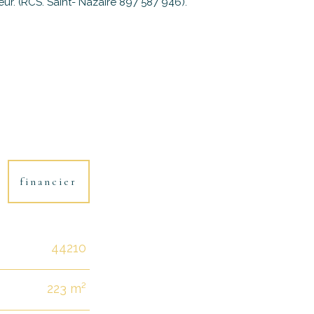
r. (RCS. Saint- Nazaire 897 587 946).
financier
44210
223 m²