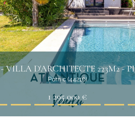
 VILLA D'ARCHITECTE 223M2 - P
Pornic (44210)
1 295 000 €