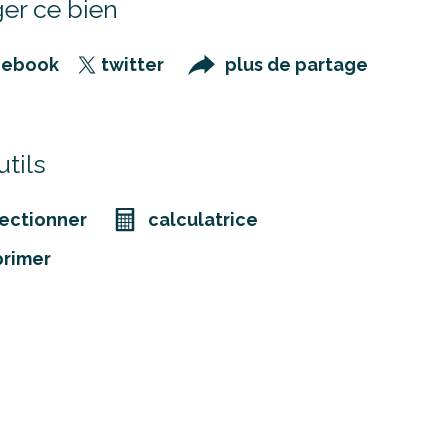
er ce bien
cebook
twitter
plus de partage
tils
ectionner
calculatrice
primer