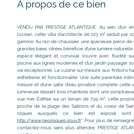
A propos de ce bien
VENDU PAR PRESTIGE ATLANTIQUE. Au sein d’un env
l’océan, cette villa d’architecte de 223 m² séduit par 
gamme. Au rez-de-chaussée, une spacieuse pièce de 
grandes baies vitrées bénéficie d’une lumière naturell
espace élégant et convivial s’ouvre avec fluidité s
piscine aux lignes modernes et d’un jardin paysager s
vie exceptionnel. La cuisine sur-mesure, aux finitions 
esthétisme et fonctionnalité. Une suite parentale inti
mesure et d’une salle d’eau privative complète cette v
lumineuse dessert trois chambres dont une somptueuse 
vue mer. Édifiée sur un terrain de 739 m², cette propr
proche de la plage des Sablons et du coeur de Saint
risques auxquels ce bien est exposé sont d
http://www.georisques.gouv.fr
”. Pour plus de renseign
contactez-nous sans plus attendre, PRESTIGE ATLANT