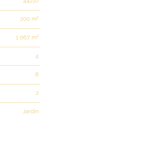
44210
200 m²
1 067 m²
4
8
2
Jardin