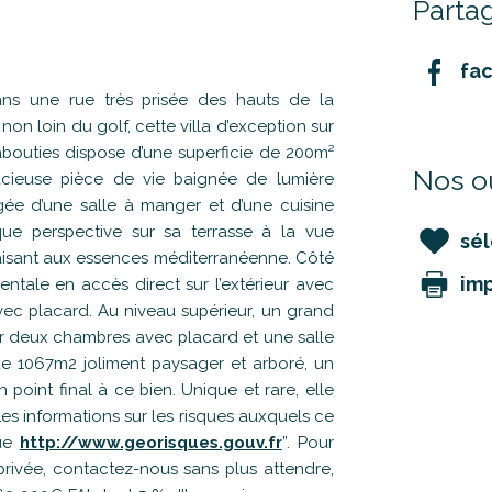
Partag
fa
 une rue très prisée des hauts de la
on loin du golf, cette villa d’exception sur
bouties dispose d’une superficie de 200m²
Nos ou
pacieuse pièce de vie baignée de lumière
ée d’une salle à manger et d’une cuisine
ue perspective sur sa terrasse à la vue
sél
paisant aux essences méditerranéenne. Côté
im
rentale en accès direct sur l’extérieur avec
vec placard. Au niveau supérieur, un grand
er deux chambres avec placard et une salle
de 1067m2 joliment paysager et arboré, un
oint final à ce bien. Unique et rare, elle
Les informations sur les risques auxquels ce
que
http://www.georisques.gouv.fr
”. Pour
privée, contactez-nous sans plus attendre,