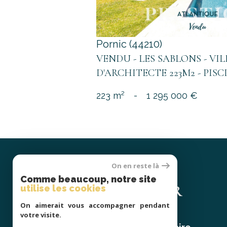
Pornic (44210)
VENDU - LES SABLONS - VI
D'ARCHITECTE 223M2 - PISCI
223 m²
-
1 295 000 €
On en reste là
Se
Comme beaucoup, notre site
CONNECTER
utilise les cookies
On aimerait vous accompagner pendant
votre visite.