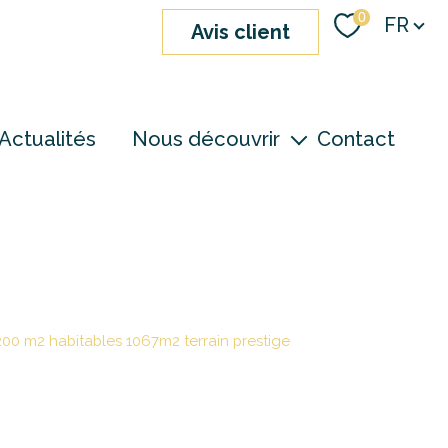
Langue
0
FR
avis client
Actualités
Nous découvrir
Contact
nos agences
notre équipe
devenir consultant
200 m2 habitables 1067m2 terrain prestige