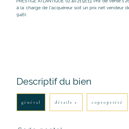
PRESTIGE ATLANTIQUE 02.40.21.91.13. Prix de vente 1 
à la charge de l'acquéreur soit un prix net vendeur 
946).
Descriptif du bien
général
détails +
copropriété