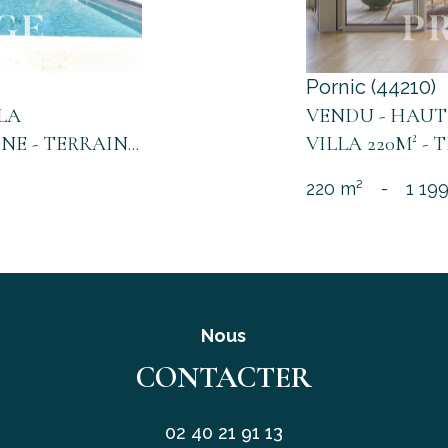
Pornic (44210)
LLA
VENDU - HAUT
NE - TERRAIN...
VILLA 220M² - 
220 m²
-
1 19
Nous
CONTACTER
02 40 21 91 13