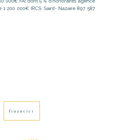
260 000€ FAI dont 5 % d'honoraires agence
de 1 200 000€ (RCS. Saint- Nazaire 897 587
financier