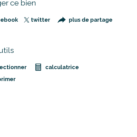
er ce bien
cebook
twitter
plus de partage
tils
ectionner
calculatrice
primer