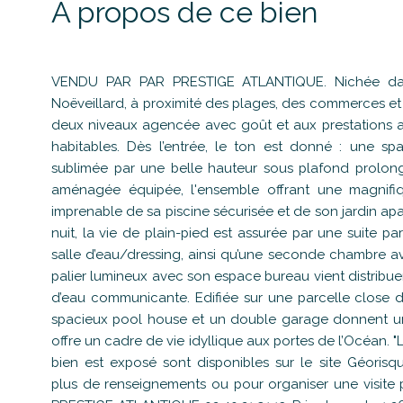
A propos de ce bien
VENDU PAR PAR PRESTIGE ATLANTIQUE. Nichée dans
Noëveillard, à proximité des plages, des commerces et n
deux niveaux agencée avec goût et aux prestations a
habitables. Dès l’entrée, le ton est donné : une s
sublimée par une belle hauteur sous plafond prolong
aménagée équipée, l'ensemble offrant une magnifiq
imprenable de sa piscine sécurisée et de son jardin a
nuit, la vie de plain-pied est assurée par une suite pa
salle d’eau/dressing, ainsi qu’une seconde chambre a
palier lumineux avec son espace bureau vient distribu
d’eau communicante. Edifiée sur une parcelle close 
spacieux pool house et un double garage donnent un p
offre un cadre de vie idyllique aux portes de l’Océan. "
bien est exposé sont disponibles sur le site Géoris
plus de renseignements ou pour organiser une visite 