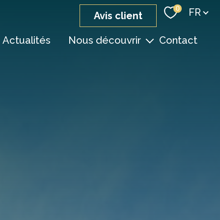
Langue
0
FR
avis client
Actualités
Nous découvrir
Contact
nos agences
notre équipe
devenir consultant