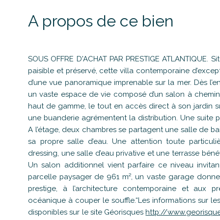
A propos de ce bien
SOUS OFFRE D'ACHAT PAR PRESTIGE ATLANTIQUE. Situ
paisible et préservé, cette villa contemporaine d’excep
d’une vue panoramique imprenable sur la mer. Dès l’ent
un vaste espace de vie composé d’un salon à cheminé
haut de gamme, le tout en accès direct à son jardin su
une buanderie agrémentent la distribution. Une suite pa
A l’étage, deux chambres se partagent une salle de bai
sa propre salle d’eau. Une attention toute particu
dressing, une salle d’eau privative et une terrasse bé
Un salon additionnel vient parfaire ce niveau invitant
parcelle paysager de 961 m², un vaste garage donne 
prestige, à l’architecture contemporaine et aux pr
océanique à couper le souffle.“Les informations sur le
disponibles sur le site Géorisques
http://www.georisque