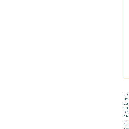
Les
un 
du 
du
per
de 
sup
à l