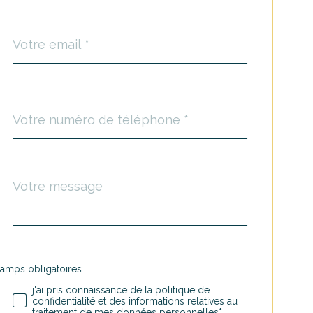
email
*
Téléphone
*
Message
Fieldset
*
par
défaut
hamps obligatoires
Validation
j'ai pris connaissance de la politique de
confidentialité et des informations relatives au
traitement de mes données personnelles*