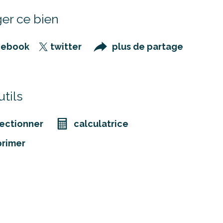
er ce bien
cebook
twitter
plus de partage
tils
ectionner
calculatrice
primer