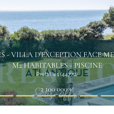
ES - VILLA D'EXCEPTION FACE M
M2 HABITABLES - PISCINE
Préfailles (44770)
2 100 000 €