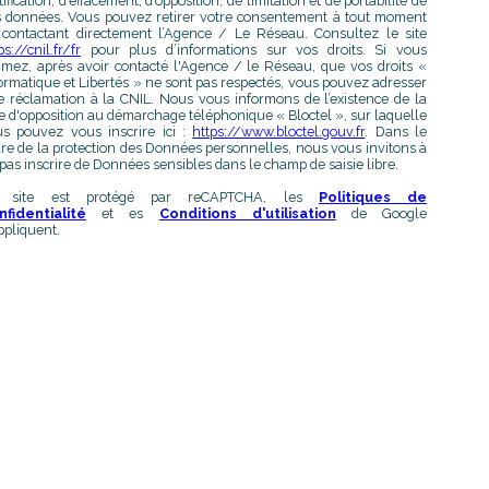
tification, d’effacement, d’opposition, de limitation et de portabilité de
 données. Vous pouvez retirer votre consentement à tout moment
contactant directement l’Agence / Le Réseau. Consultez le site
ps://cnil.fr/fr
pour plus d’informations sur vos droits. Si vous
imez, après avoir contacté l'Agence / le Réseau, que vos droits «
ormatique et Libertés » ne sont pas respectés, vous pouvez adresser
 réclamation à la CNIL. Nous vous informons de l’existence de la
te d'opposition au démarchage téléphonique « Bloctel », sur laquelle
s pouvez vous inscrire ici :
https://www.bloctel.gouv.fr
. Dans le
re de la protection des Données personnelles, nous vous invitons à
pas inscrire de Données sensibles dans le champ de saisie libre.
 site est protégé par reCAPTCHA, les
Politiques de
nfidentialité
et es
Conditions d'utilisation
de Google
ppliquent.