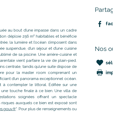
Partag
fa
ée au bout d’une impasse dans un cadre
tion déploie 256 m² habitables et bénéficie
rée, la lumière et l’océan s’imposent dans
Nos ou
e suspendue, d’un séjour et d’une cuisine
blimé de sa piscine. Une arrière-cuisine et
rentale vient parfaire la vie de plain-pied.
sél
ns centrale, tandis qu’une suite dispose de
im
lière pour la master room comprenant un
néficiant d’un panorama exceptionnel océan.
 à contempler le littoral. Édifiée sur une
une touche finale à ce bien. Une villa de
estations soignées offrant un spectacle
s risques auxquels ce bien est exposé sont
s.gouv.fr
”. Pour plus de renseignements ou