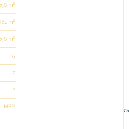
256 m²
961 m²
256 m²
5
7
2
MER
* C