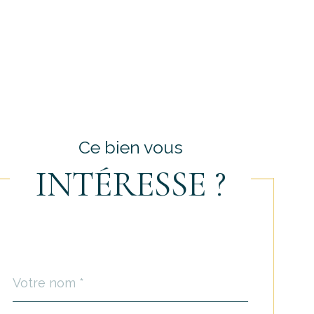
Ce bien vous
INTÉRESSE ?
Nom
Fieldset
*
par
défaut