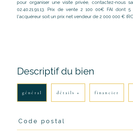
pour organiser une visite privée, contactez-nous 
02.40.21.91.13. Prix de vente 2 100 00€ FAI dont
l'acquéreur soit un prix net vendeur de 2 000 000 € (RC
Descriptif du bien
général
détails +
financier
Code postal
TRAD_PAMPERO_Caracteristique
Valeurs