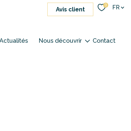
Langue
0
FR
avis client
Actualités
Nous découvrir
Contact
nos agences
notre équipe
devenir consultant