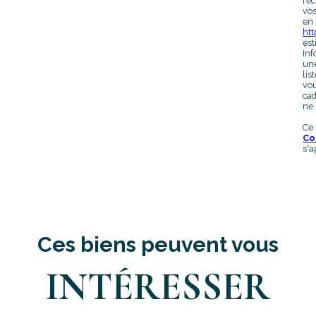
rec
vos
en 
htt
est
Inf
une
lis
vou
cad
ne 
Ce
Co
s'a
Ces biens peuvent vous
INTÉRESSER