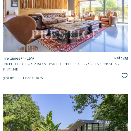
voir le
bien
Treillières (44119)
Réf : 755
TREILLIERES - MAISON D'ARCHITECTE DE 320 M2 HABITBALES -
PISCINE
Sél
320 m²
-
1 042 000 €