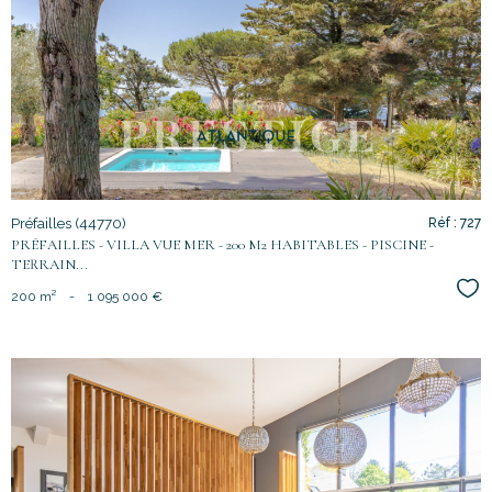
voir le
bien
Préfailles (44770)
Réf : 727
PRÉFAILLES - VILLA VUE MER - 200 M2 HABITABLES - PISCINE -
TERRAIN...
Sél
200 m²
-
1 095 000 €