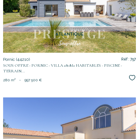
voir le
bien
Pornic (44210)
Réf : 757
SOUS OFFRE - PORNIC - VILLA 280M2 HABITABLES - PISCINE -
TERRAIN...
Sél
280 m²
-
997 500 €
voir le