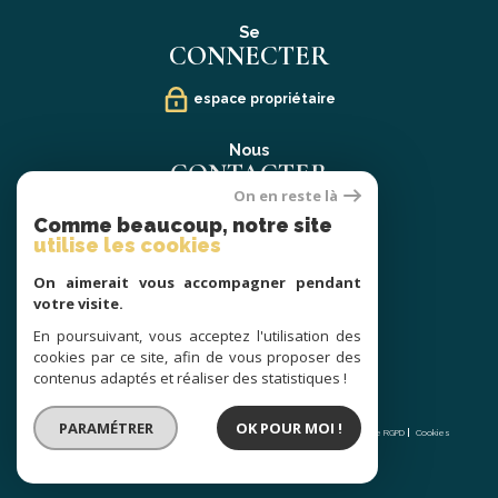
Se
CONNECTER
espace propriétaire
Nous
CONTACTER
On en reste là
02 40 21 91 13
Comme beaucoup, notre site
contact@prestige-atlantique.fr
utilise les cookies
On aimerait vous accompagner pendant
Nous
votre visite.
SUIVRE
En poursuivant, vous acceptez l'utilisation des
cookies par ce site, afin de vous proposer des
contenus adaptés et réaliser des statistiques !
© 2026 | Tous droits réservés | Traduction powered by Google |
PARAMÉTRER
OK POUR MOI !
Nos honoraires
Plan du site
Mentions légales
Admin
Partenaires
Politique RGPD
Cookies