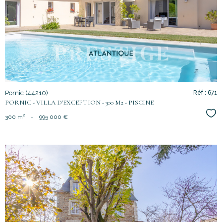
bien
Pornic (44210)
Réf : 671
PORNIC - VILLA D'EXCEPTION - 300 M2 - PISCINE
Sél
300 m²
-
995 000 €
voir le