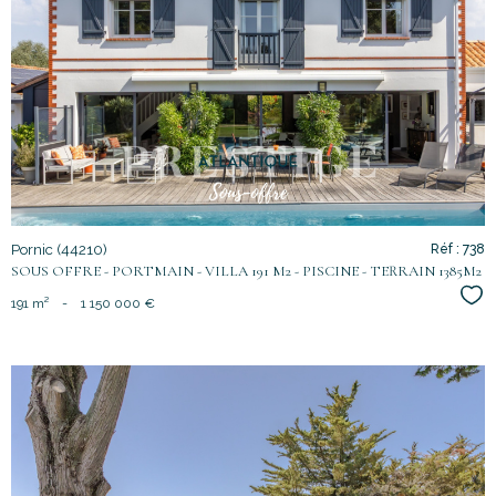
voir le
bien
Pornic (44210)
Réf : 738
SOUS OFFRE - PORTMAIN - VILLA 191 M2 - PISCINE - TERRAIN 1385M2
Sél
191 m²
-
1 150 000 €