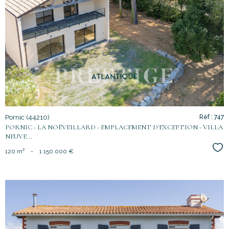
voir le
bien
Pornic (44210)
Réf : 747
PORNIC - LA NOËVEILLARD - EMPLACEMENT D'EXCEPTION - VILLA
NEUVE...
Sél
120 m²
-
1 150 000 €