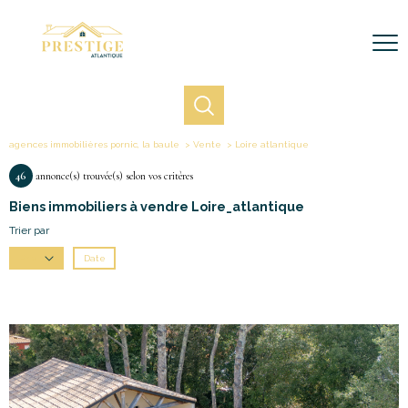
agences immobilières pornic, la baule
Vente
Loire atlantique
46
annonce(s) trouvée(s) selon vos critères
Biens immobiliers à vendre Loire_atlantique
Trier par
Date
Prix