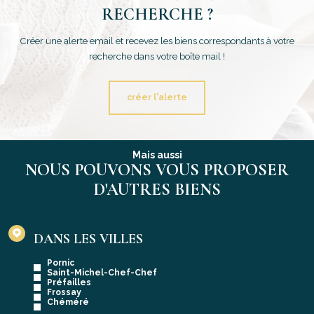
RECHERCHE ?
Créer une alerte email et recevez les biens correspondants à votre
recherche dans votre boîte mail !
créer l'alerte
Mais aussi
NOUS POUVONS VOUS PROPOSER
D'AUTRES BIENS
DANS LES VILLES
Pornic
Saint-Michel-Chef-Chef
Préfailles
Frossay
Chéméré