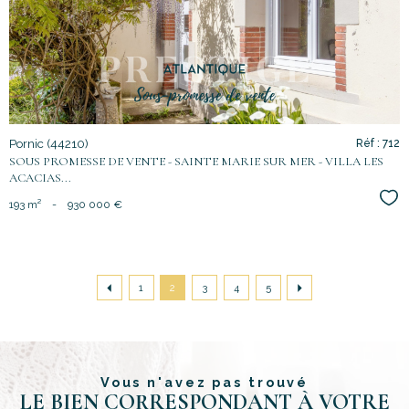
bien
Pornic (44210)
Réf : 712
SOUS PROMESSE DE VENTE - SAINTE MARIE SUR MER - VILLA LES
ACACIAS...
Sél
193 m²
-
930 000 €
1
2
3
4
5
Vous n'avez pas trouvé
LE BIEN CORRESPONDANT À VOTRE