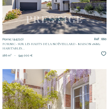
bien
Pornic (44210)
Réf : 660
PORNIC - SUR LES HAUTS DE LA NOËVEILLARD - MAISON 186M2
HABITABLES...
Sél
186 m²
-
945 000 €
voir le