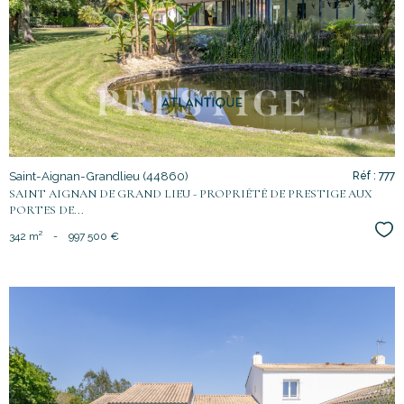
voir le
bien
Saint-Aignan-Grandlieu (44860)
Réf : 777
SAINT AIGNAN DE GRAND LIEU - PROPRIÉTÉ DE PRESTIGE AUX
PORTES DE...
Sél
342 m²
-
997 500 €