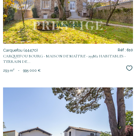
bien
Carquefou (44470)
Réf : 610
CARQUEFOU BOURG - MAISON DE MAÎTRE - 293M2 HABITABLES -
TERRAIN DE...
Sél
293 m²
-
995 000 €
voir le